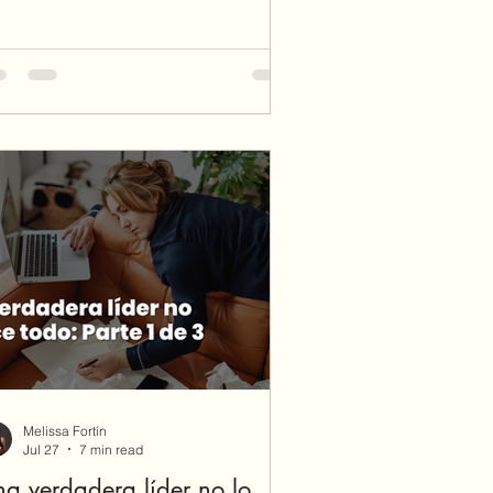
muestra que un pequeño acto de
ediencia puede formar parte de un
an mucho más grande de lo que
aginas.
Melissa Fortín
Jul 27
7 min read
a verdadera líder no lo