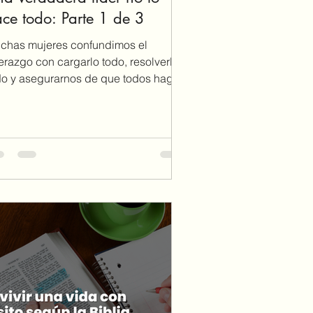
ce todo: Parte 1 de 3
chas mujeres confundimos el
derazgo con cargarlo todo, resolverlo
do y asegurarnos de que todos hagan
s cosas correctamente. Sin embargo,
esios 4:12 nos enseña que una
rdadera líder no lo hace todo:
epara, guía y equipa a otros para que
mbién puedan crecer y servir.