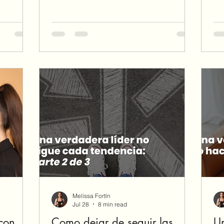
erza, los
suficiente. Descubre cómo tu identidad
de
ovienen de
en Cristo puede darte la seguridad de
ob
er la
saber quién eres, de dónde vienes y a
pl
a con la
quién perteneces.
im
Melissa Fortín
Jul 28
8 min read
con
Como dejar de seguir las
Un