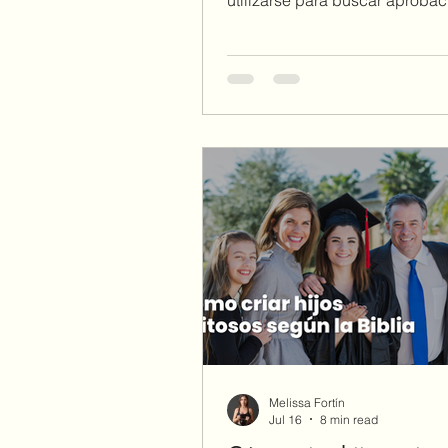
impresionar o demostrar tu valo
segunda parte de 1 Pedro 4:1
aprenderemos cómo usar nues
dones para servir a los demás,
conforme a la Palabra de Dios
depender de la fortaleza que É
Melissa Fortín
Jul 16
8 min read