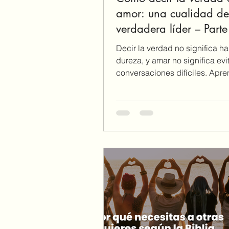
amor: una cualidad d
verdadera líder – Part
3
Decir la verdad no significa h
dureza, y amar no significa evit
conversaciones difíciles. Apr
decir la verdad con amor, venc
orgullo y edificar tus relacione
siguiendo el ejemplo de Cristo