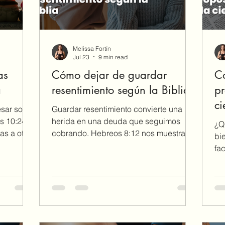
Melissa Fortín
Jul 23
9 min read
as
Cómo dejar de guardar
Có
a
resentimiento según la Biblia
pr
ci
sar solas
Guardar resentimiento convierte una
s 10:24-
herida en una deuda que seguimos
¿Q
as a otras
cobrando. Hebreos 8:12 nos muestra
bi
ntigo y te
cómo Dios trata nuestros pecados con
fa
n.
misericordia y no los conserva para
hu
condenarnos. En este devocional
re
aprenderás a perdonar sin negar lo
un
ocurrido, abandonar los deseos de
co
venganza y establecer límites sabios.