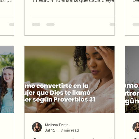
r. En esta
ha recibido un don de Dios. Descubre
vi
0-11
cómo reconocerlo, administrarlo y
es
tros
usarlo para servir a los demás.
pe
 hablar
am
 y
tus
l provee.
Melissa Fortín
Jul 15
7 min read