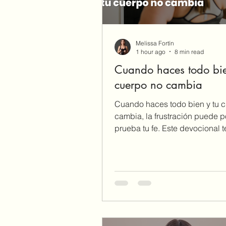
Melissa Fortín
1 hour ago
8 min read
Cuando haces todo bie
cuerpo no cambia
Cuando haces todo bien y tu 
cambia, la frustración puede p
prueba tu fe. Este devocional 
a cuidar tu salud sin perder de 
propósito de Dios.