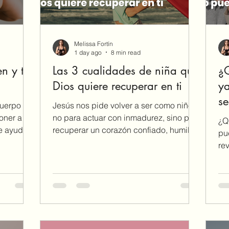
Melissa Fortín
1 day ago
8 min read
n y tu
Las 3 cualidades de niña que
¿
Dios quiere recuperar en ti
ya
se
cuerpo no
Jesús nos pide volver a ser como niños,
qu
oner a
no para actuar con inmadurez, sino para
¿Q
te ayudará
recuperar un corazón confiado, humilde
n
pu
vista el
y dispuesto a perdonar. Descubre las
re
tres cualidades de niña que Dios quiere
co
restaurar en ti.
nu