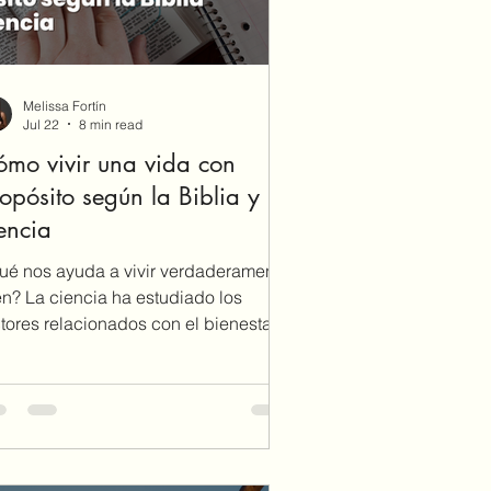
Melissa Fortín
Jul 22
8 min read
mo vivir una vida con
opósito según la Biblia y la
encia
ué nos ayuda a vivir verdaderamente
en? La ciencia ha estudiado los
ctores relacionados con el bienestar
mano, pero la Biblia ya había
velado la raíz. Descubre cómo vivir
a vida con propósito permaneciendo
nectada a Jesús y a Su Palabra.