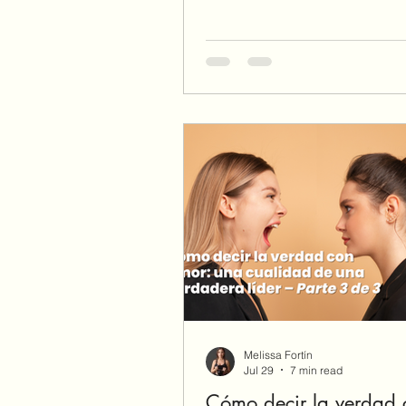
comenzamos a atribuirnos la fu
talentos y los milagros que pr
Dios? Descubre cómo reconoc
mentira del “yo” y reemplazarl
verdad de Su Palabra.
Melissa Fortín
Jul 29
7 min read
Cómo decir la verdad 