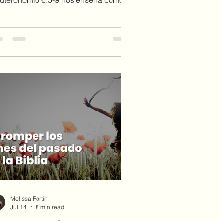
vir una vida agradable a Dios sin
conder nuestras luchas ni aparentar
rfección. Descubre lo que significa
arlo con todo tu corazón, tu mente y
 fuerzas.
Melissa Fortín
Jul 14
8 min read