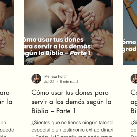
Melissa Fortín
Jul 22
8 min read
para
Cómo usar tus dones para
Có
ún la
servir a los demás según la
ag
Biblia – Parte 1
Bi
den
¿Sientes que no tienes ningún talento
¿S
n pueden
especial o un testimonio extraordinario?
de
ión,
1 Pedro 4:10 enseña que cada creyente
De