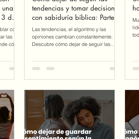
e una
tendencias y tomar decisiones
ha
e 3 de
con sabiduría bíblica: Parte 2
Mu
de 3
li
ablar con
Las tendencias, el algoritmo y las
to
ar las
opiniones cambian constantemente.
la
ende cómo
Descubre cómo dejar de seguir las
Ef
er el
tendencias y tomar decisiones firmes
ve
s
fundamentadas en la Palabra de Dios.
pr
.
ta