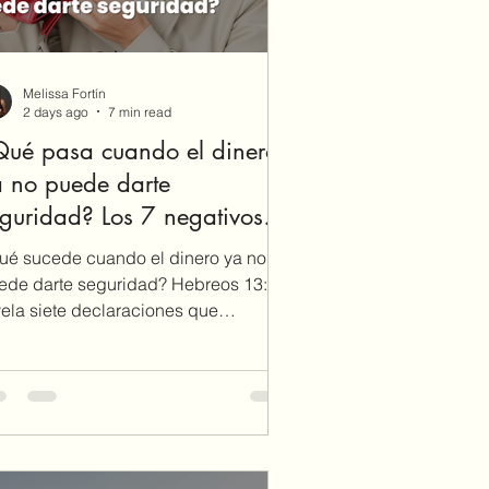
Melissa Fortín
2 days ago
7 min read
Qué pasa cuando el dinero
 no puede darte
guridad? Los 7 negativos
e confirman que Dios
ué sucede cuando el dinero ya no
unca te abandonará
ede darte seguridad? Hebreos 13:5-6
vela siete declaraciones que
nfirman una promesa eterna: Dios
nca te abandonará.