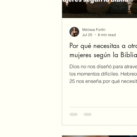
Melissa Fortín
Jul 25
8 min read
Por qué necesitas a otr
mujeres según la Bibli
Dios no nos diseñó para atrave
los momentos difíciles. Hebreo
25 nos enseña por qué necesit
mujeres que te animen, oren co
impulsen a amar y hacer el bie