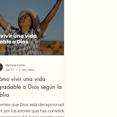
Melissa Fortín
Jul 17
7 min read
mo vivir una vida
radable a Dios según la
blia
ientes que Dios está decepcionado
 ti por los errores que has cometido?
uteronomio 6:5-9 nos enseña cómo