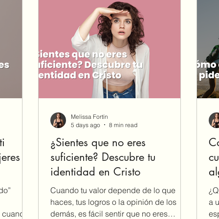
Melissa Fortín
5 days ago
8 min read
ti
¿Sientes que no eres
C
eres
suficiente? Descubre tu
cu
identidad en Cristo
al
odo”
Cuando tu valor depende de lo que
¿Q
haces, tus logros o la opinión de los
a 
e cuando
demás, es fácil sentir que no eres
esp