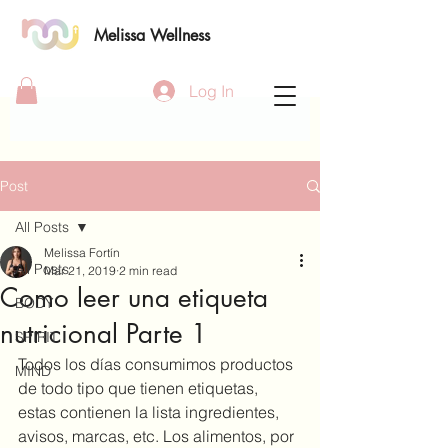
Melissa Wellness
Log In
Post
All Posts
Melissa Fortín
All Posts
Mar 21, 2019
2 min read
Como leer una etiqueta
BODY
nutricional Parte 1
SPIRIT
Todos los días consumimos productos 
MIND
de todo tipo que tienen etiquetas, 
estas contienen la lista ingredientes, 
avisos, marcas, etc. Los alimentos, por 