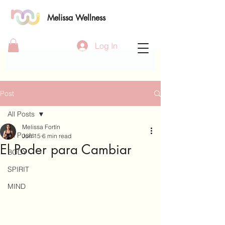
Melissa Wellness
Log In
Post
All Posts
Melissa Fortín
All Posts
Jun 15
6 min read
El Poder para Cambiar
BODY
SPIRIT
MIND