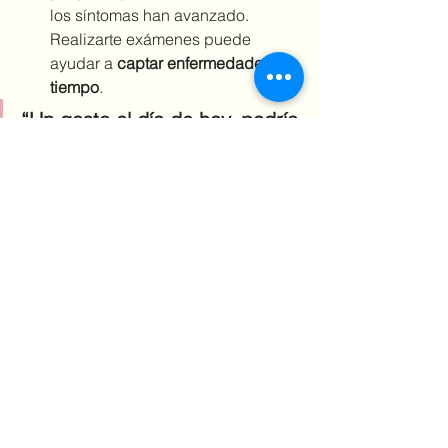
los síntomas han avanzado. 
Realizarte exámenes puede 
ayudar a 
captar enfermedades a 
tiempo
.
“Un gasto el día de hoy, podría 
ahorrarte mucho el día de 
mañana.” 
Artículo en colaboración por el Dr. 
José Carlos Larios, Doctor en 
Medicina General
See All
Recent Posts