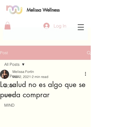
Melissa Wellness
Log In
Post
All Posts
Melissa Fortín
All Posts
Mar 2, 2021
2 min read
La salud no es algo que se
BODY
pueda comprar
SPIRIT
MIND