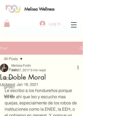
Melissa Wellness
Log In
Post
All Posts
Melissa Fortín
All Posts
Jun 27, 2017
3 min read
La Doble Moral
BODY
Updated:
Jan 18, 2021
SPIRIT
Le escribo a los hondureños porque 
MIND
es de ahí que leo y escucho mas 
quejas, especialmente de los robos de 
instituciones como la ENEE, la EEH, o 
el gobierno en general. Y, porque yo 