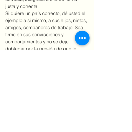
justa y correcta.
Si quiere un país correcto, dé usted el 
ejemplo a si mismo, a sus hijos, nietos, 
amigos, compañeros de trabajo. Sea 
firme en sus convicciones y 
comportamientos y no se deje 
doblegar por la presión de que le 
digan que es un puritano, un monje, 
aburrido, etc.
En el colegio tuve un profesor que me 
apodó “Sister Melissa”, es decir, 
monja. La verdad ya no recuerdo ni 
porqué pero seguro es porque no 
quería yo nadar con la corriente. Hasta 
la fecha me siento honrada de que me 
haya apodado así, porque no me dejé 
doblegar por la presión de las risas de 
mis compañeros (y eso que asistí a 