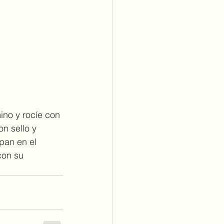
ino y rocíe con 
n sello y 
pan en el 
con su 