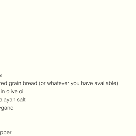
s
ted grain bread (or whatever you have available)
in olive oil
alayan salt
régano
epper