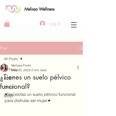
Melissa Wellness
Log In
Post
All Posts
Melissa Fortin
All Posts
May 20, 2022
2 min read
¿Tienes un suelo pélvico
BODY
funcional?
SPIRIT
♥️Necesitas un suelo pélvico funcional 
MIND
para disfrutar ser mujer.♥️