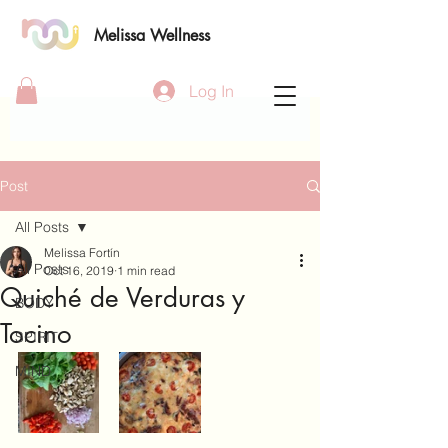
Melissa Wellness
Log In
Post
All Posts
Melissa Fortín
All Posts
Oct 16, 2019
1 min read
Quiché de Verduras y
BODY
Tocino
SPIRIT
MIND