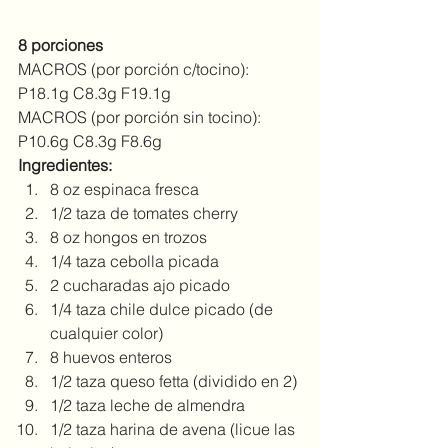
8 porciones
MACROS (por porción c/tocino): 
P18.1g C8.3g F19.1g
MACROS (por porción sin tocino): 
P10.6g C8.3g F8.6g
Ingredientes:
8 oz espinaca fresca
1/2 taza de tomates cherry
8 oz hongos en trozos
1/4 taza cebolla picada
2 cucharadas ajo picado
1/4 taza chile dulce picado (de 
cualquier color)
8 huevos enteros
1/2 taza queso fetta (dividido en 2)
1/2 taza leche de almendra
1/2 taza harina de avena (licue las 