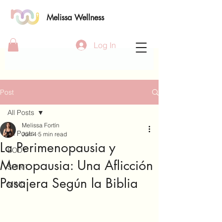
Melissa Wellness
Log In
Post
All Posts
Melissa Fortín
All Posts
Jun 4
5 min read
La Perimenopausia y
BODY
Menopausia: Una Aflicción
SPIRIT
Pasajera Según la Biblia
MIND