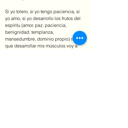
Si yo tolero, si yo tengo paciencia, si 
yo amo, si yo desarrollo los frutos del 
espíritu (amor, paz, paciencia, 
benignidad, templanza, 
mansedumbre, dominio propio) más 
que desarrollar mis músculos voy a 
afectar positivamente a quienes me 
rodean (mis hijos, mis vecinos, mis 
amigos, mis compañeros de trabajo). 
Mi misión y la tuya
, están en el 
versículo 15: 
“Porque todas estas 
cosas son por amor a ustedes, para 
que la gracia, al extenderse a más y 
más personas, haga abundar la 
acción de gracias para la gloria de 
Dios.”