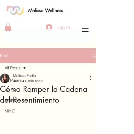
Melissa Wellness
Log In
Post
All Posts
Melissa Fortín
All Posts
Jun 24
6 min read
Cómo Romper la Cadena
BODY
del Resentimiento
SPIRIT
MIND